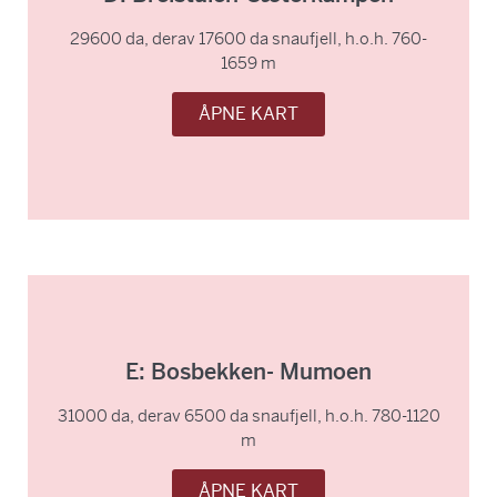
29600 da, derav 17600 da snaufjell, h.o.h. 760-
1659 m
ÅPNE KART
E: Bosbekken- Mumoen
31000 da, derav 6500 da snaufjell, h.o.h. 780-1120
m
ÅPNE KART