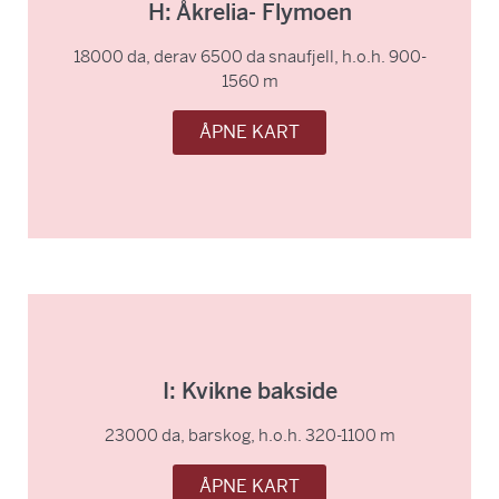
H: Åkrelia- Flymoen
18000 da, derav 6500 da snaufjell, h.o.h. 900-
1560 m
ÅPNE KART
I: Kvikne bakside
23000 da, barskog, h.o.h. 320-1100 m
ÅPNE KART