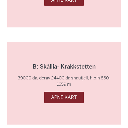
ÅPNE KART
B: Skållia- Krakkstetten
39000 da, derav 24400 da snaufjell, h.o.h 860-
1659 m
ÅPNE KART