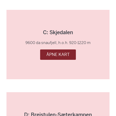
C: Skjedalen
9600 da snaufjell, h.o.h. 920-1220 m
ÅPNE KART
D: Breistulen-Sæterkampen