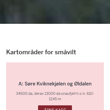
Kartområder for småvilt
A: Søre Kviknekjølen og Øldalen
34500 da, derav 13000 da snaufjell h.o.h. 610-
1245 m