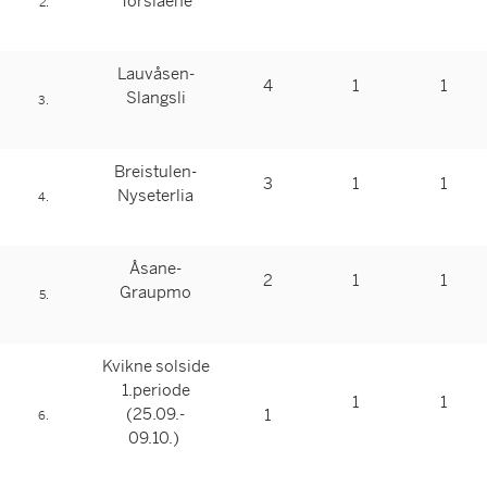
Torslåene
2.
Lauvåsen-
4
1
1
Slangsli
3.
Breistulen-
3
1
1
Nyseterlia
4.
Åsane-
2
1
1
Graupmo
5.
Kvikne solside
1.periode
1
1
(25.09.-
1
6.
09.10.)