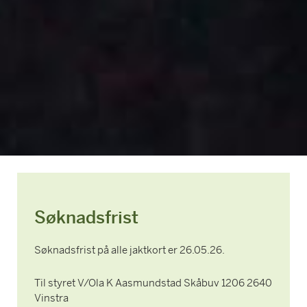
Søknadsfrist
Søknadsfrist på alle jaktkort er 26.05.26.
Til styret V/Ola K Aasmundstad Skåbuv 1206 2640
Vinstra