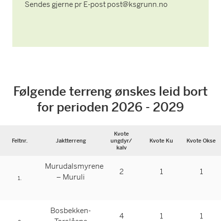
Sendes gjerne pr E-post post@ksgrunn.no
Følgende terreng ønskes leid bort
for perioden 2026 - 2029
Kvote
Feltnr.
Jaktterreng
ungdyr/
Kvote Ku
Kvote Okse
kalv
Murudalsmyrene
2
1
1
– Muruli
1.
Bosbekken-
4
1
1